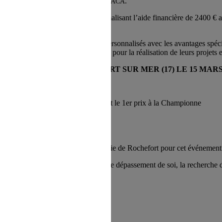
.
ACE ACA
e 13 juin 2023 une convention formalisant l’aide financière de 2400 € 
ail des agents hospitaliers.
 refus du visiteur au dépôt des cookies
r les informations sur les services personnalisés avec les avantages spéc
it (prêts personnels et immobiliers) pour la réalisation de leurs projets 
SS COUNTRY À ROCHEFORT SUR MER (17) LE 15 MARS 
sénior.
partenaires de l’Ecole de Gendarmerie de Rochefort pour cet événement s
ur la réalisation de belles courses. Le dépassement de soi, la recherch
UNTRY